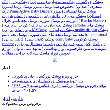
پوشک بزرگسال
پوشک ساده نواری ( معمولی )
پوشک بچه
پوشک
استخری ( ضدآب) مخصوص شنا
پوشک پمپرز
پوشک پریما (پمپرز)
پوشک پریما لهستانی (پمپرز
ترک Prima Active Baby Diapers
لهستان )
پوشک پمپرز (پریما) شورتی
پوشک پمپرز آلمان
شورت
پوشک بچه بامبو نچرال ( Bambo Nature )
آموزشی و پوشک شورتی
پوشک مای
پوشک بچه جان ب ب ترک ( کن ب ب ترکیه ) canbebe
پوشک
پوشک مولفیکس molfix diapear
بیبی ( مای بی بی ) MYBaby
پوشک بچه بامبو bambo natural
بچه ببم
پوشک بچه مای بیبی شورتی
پوشک کوکومی
پوشک کانفی بیبی ( کانفی بی بی ) confy baby
زیر انداز یکبار مصرف بیمار ( دروشیت )
دستمال مرطوب
cocome
شوینده ماشین ظرفشویی
نوار بهداشتی ( پد بهداشتی بانوان )
لوازم
تعویض نوزاد
ماسک سه لایه جراحی
مقالات
اخبار
حراج ویژه پوشک بزرگسال جان پد شورتی
حراج ویژه پوشک بزرگسال ایزی لایف شورتی
توقف فروش پوشک بزرگسال ابری فلکس
شنبه ۷ تير ۱۳۹۹
۰۳:۰۴:۵۷ ب.ظ
»
آرشیو آخبار
پرفروش ترین محصولات