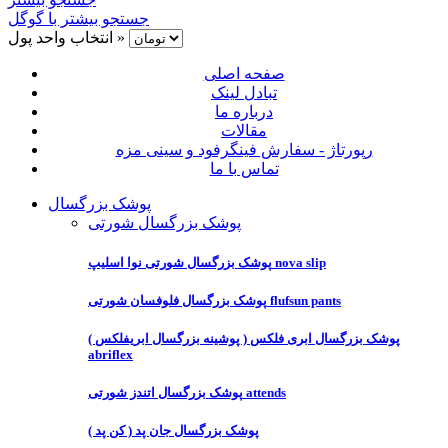
جستجو بیشتر با گوگل
انتخاب واحد پول »
صفحه اصلی
تبادل لینک
درباره ما
مقالات
رپورتاژ - سفارش فینگرفود و سینی مزه
تماس با ما
پوشک بزرگسال
پوشک بزرگسال شورتی
پوشک بزرگسال شورتی نوا اسلیپ nova slip
پوشک بزرگسال فلوفسان شورتی flufsun pants
پوشک بزرگسال ابری فلکس ( پوشینه بزرگسال ابریفلکس )
abriflex
پوشک بزرگسال اتندز شورتی attends
پوشک بزرگسال جان پد ( کن پد )