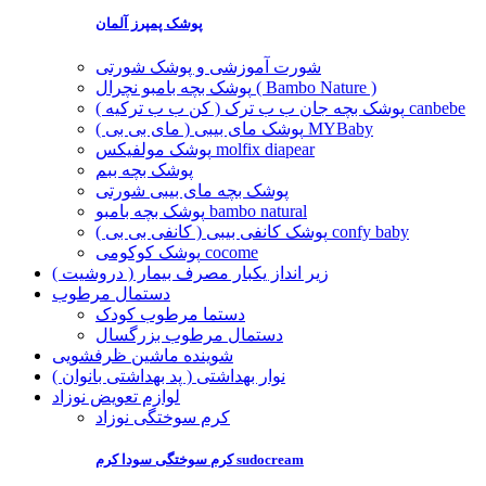
پوشک پمپرز آلمان
شورت آموزشی و پوشک شورتی
پوشک بچه بامبو نچرال ( Bambo Nature )
پوشک بچه جان ب ب ترک ( کن ب ب ترکیه ) canbebe
پوشک مای بیبی ( مای بی بی ) MYBaby
پوشک مولفیکس molfix diapear
پوشک بچه ببم
پوشک بچه مای بیبی شورتی
پوشک بچه بامبو bambo natural
پوشک کانفی بیبی ( کانفی بی بی ) confy baby
پوشک کوکومی cocome
زیر انداز یکبار مصرف بیمار ( دروشیت )
دستمال مرطوب
دستما مرطوب کودک
دستمال مرطوب بزرگسال
شوینده ماشین ظرفشویی
نوار بهداشتی ( پد بهداشتی بانوان )
لوازم تعویض نوزاد
کرم سوختگی نوزاد
کرم سوختگی سودا کرم sudocream