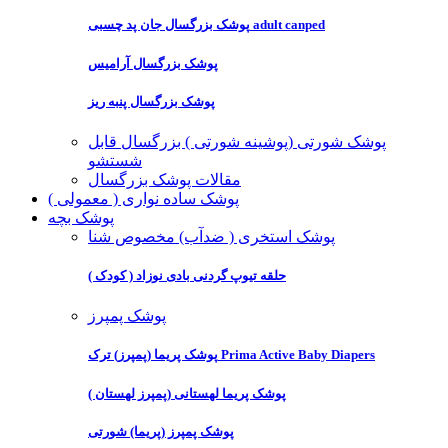
پوشک بزرگسال جان پد چسبی adult canped
پوشک بزرگسال آرامیس
پوشک بزرگسال پنبه ریز
پوشک شورتی (پوشینه شورتی ) بزرگسال قابل
شستشو
مقالات پوشک بزرگسال
پوشک ساده نواری ( معمولی )
پوشک بچه
پوشک استخری ( ضدآب) مخصوص شنا
حلقه تیوپ گردنی بادی نوزاد ( کودک )
پوشک پمپرز
پوشک پریما (پمپرز) ترک Prima Active Baby Diapers
پوشک پریما لهستانی (پمپرز لهستان )
پوشک پمپرز (پریما) شورتی