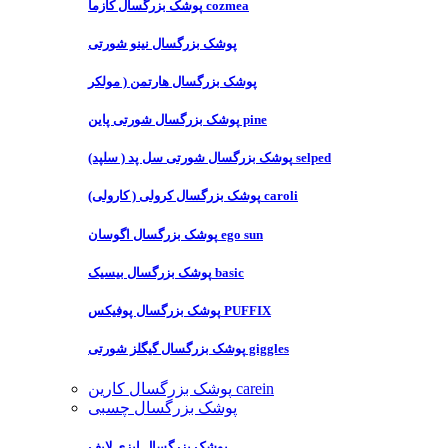
پوشک بزرگسال کازما cozmea
پوشک بزرگسال نینو شورتی
پوشک بزرگسال هارتمن ( مولکر
پوشک بزرگسال شورتی پاین pine
پوشک بزرگسال شورتی سل پد ( سلپد) selped
پوشک بزرگسال کرولی ( کارولی) caroli
پوشک بزرگسال اگوسان ego sun
پوشک بزرگسال بیسیک basic
پوشک بزرگسال پوفیکس PUFFIX
پوشک بزرگسال گیگلز شورتی giggles
پوشک بزرگسال کارین carein
پوشک بزرگسال چسبی
پوشک بزرگسال ایزی لایف