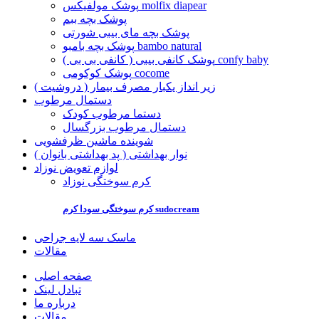
پوشک مولفیکس molfix diapear
پوشک بچه ببم
پوشک بچه مای بیبی شورتی
پوشک بچه بامبو bambo natural
پوشک کانفی بیبی ( کانفی بی بی ) confy baby
پوشک کوکومی cocome
زیر انداز یکبار مصرف بیمار ( دروشیت )
دستمال مرطوب
دستما مرطوب کودک
دستمال مرطوب بزرگسال
شوینده ماشین ظرفشویی
نوار بهداشتی ( پد بهداشتی بانوان )
لوازم تعویض نوزاد
کرم سوختگی نوزاد
کرم سوختگی سودا کرم sudocream
ماسک سه لایه جراحی
مقالات
صفحه اصلی
تبادل لینک
درباره ما
مقالات