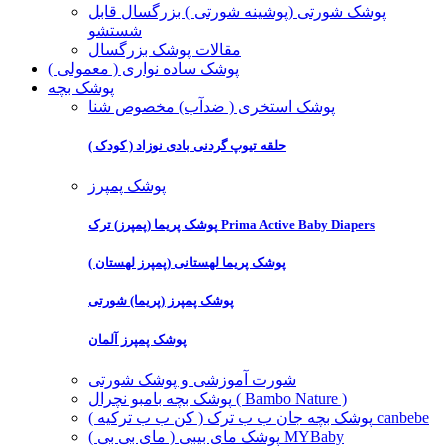
پوشک شورتی (پوشینه شورتی ) بزرگسال قابل
شستشو
مقالات پوشک بزرگسال
پوشک ساده نواری ( معمولی )
پوشک بچه
پوشک استخری ( ضدآب) مخصوص شنا
حلقه تیوپ گردنی بادی نوزاد ( کودک )
پوشک پمپرز
پوشک پریما (پمپرز) ترک Prima Active Baby Diapers
پوشک پریما لهستانی (پمپرز لهستان )
پوشک پمپرز (پریما) شورتی
پوشک پمپرز آلمان
شورت آموزشی و پوشک شورتی
پوشک بچه بامبو نچرال ( Bambo Nature )
پوشک بچه جان ب ب ترک ( کن ب ب ترکیه ) canbebe
پوشک مای بیبی ( مای بی بی ) MYBaby