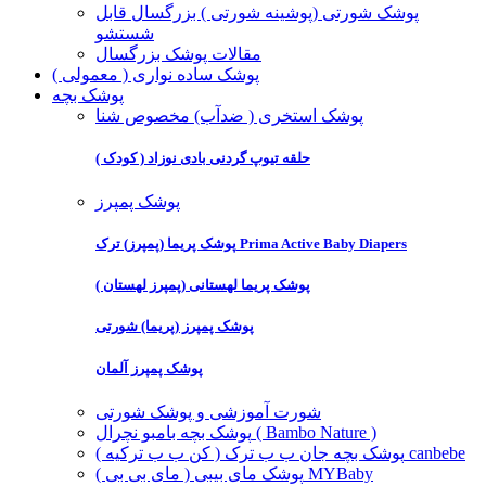
پوشک شورتی (پوشینه شورتی ) بزرگسال قابل
شستشو
مقالات پوشک بزرگسال
پوشک ساده نواری ( معمولی )
پوشک بچه
پوشک استخری ( ضدآب) مخصوص شنا
حلقه تیوپ گردنی بادی نوزاد ( کودک )
پوشک پمپرز
پوشک پریما (پمپرز) ترک Prima Active Baby Diapers
پوشک پریما لهستانی (پمپرز لهستان )
پوشک پمپرز (پریما) شورتی
پوشک پمپرز آلمان
شورت آموزشی و پوشک شورتی
پوشک بچه بامبو نچرال ( Bambo Nature )
پوشک بچه جان ب ب ترک ( کن ب ب ترکیه ) canbebe
پوشک مای بیبی ( مای بی بی ) MYBaby