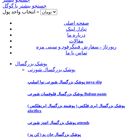
جستجو بیشتر با گوگل
انتخاب واحد پول »
صفحه اصلی
تبادل لینک
درباره ما
مقالات
رپورتاژ - سفارش فینگرفود و سینی مزه
تماس با ما
پوشک بزرگسال
پوشک بزرگسال شورتی
پوشک بزرگسال شورتی نوا اسلیپ nova slip
پوشک بزرگسال فلوفسان شورتی flufsun pants
پوشک بزرگسال ابری فلکس ( پوشینه بزرگسال ابریفلکس )
abriflex
پوشک بزرگسال اتندز شورتی attends
پوشک بزرگسال جان پد ( کن پد )