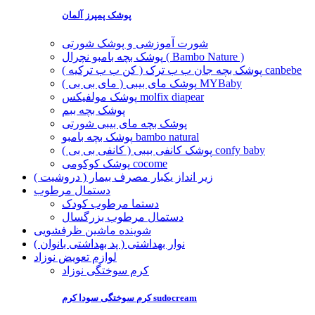
پوشک پمپرز آلمان
شورت آموزشی و پوشک شورتی
پوشک بچه بامبو نچرال ( Bambo Nature )
پوشک بچه جان ب ب ترک ( کن ب ب ترکیه ) canbebe
پوشک مای بیبی ( مای بی بی ) MYBaby
پوشک مولفیکس molfix diapear
پوشک بچه ببم
پوشک بچه مای بیبی شورتی
پوشک بچه بامبو bambo natural
پوشک کانفی بیبی ( کانفی بی بی ) confy baby
پوشک کوکومی cocome
زیر انداز یکبار مصرف بیمار ( دروشیت )
دستمال مرطوب
دستما مرطوب کودک
دستمال مرطوب بزرگسال
شوینده ماشین ظرفشویی
نوار بهداشتی ( پد بهداشتی بانوان )
لوازم تعویض نوزاد
کرم سوختگی نوزاد
کرم سوختگی سودا کرم sudocream