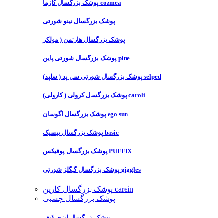
پوشک بزرگسال کازما cozmea
پوشک بزرگسال نینو شورتی
پوشک بزرگسال هارتمن ( مولکر
پوشک بزرگسال شورتی پاین pine
پوشک بزرگسال شورتی سل پد ( سلپد) selped
پوشک بزرگسال کرولی ( کارولی) caroli
پوشک بزرگسال اگوسان ego sun
پوشک بزرگسال بیسیک basic
پوشک بزرگسال پوفیکس PUFFIX
پوشک بزرگسال گیگلز شورتی giggles
پوشک بزرگسال کارین carein
پوشک بزرگسال چسبی
پوشک بزرگسال ایزی لایف