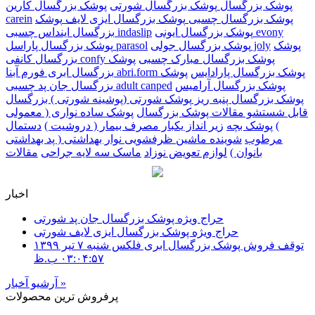
پوشک بزرگسال
پوشک بزرگسال شورتی
پوشک بزرگسال کارین
پوشک بزرگسال چسبی
پوشک بزرگسال ایزی لایف
پوشک
carein
پوشک بزرگسال ایونی evony
بزرگسال اینداس چسبی indaslip
پوشک
پوشک بزرگسال جولی joly
پوشک بزرگسال پاراسل parasol
پوشک بزرگسال مبارک چسبی
پوشک
بزرگسال کانفی confy
پوشک بزرگسال پارادایس
پوشک
بزرگسال ابری فورم آبنا abri.form
پوشک بزرگسال آرامیس
بزرگسال جان پد چسبی adult canped
پوشک بزرگسال پنبه ریز
پوشک شورتی (پوشینه شورتی ) بزرگسال
قابل شستشو
مقالات پوشک بزرگسال
پوشک ساده نواری ( معمولی
)
پوشک بچه
زیر انداز یکبار مصرف بیمار ( دروشیت )
دستمال
مرطوب
شوینده ماشین ظرفشویی
نوار بهداشتی ( پد بهداشتی
بانوان )
لوازم تعویض نوزاد
ماسک سه لایه جراحی
مقالات
اخبار
حراج ویژه پوشک بزرگسال جان پد شورتی
حراج ویژه پوشک بزرگسال ایزی لایف شورتی
توقف فروش پوشک بزرگسال ابری فلکس
شنبه ۷ تير ۱۳۹۹
۰۳:۰۴:۵۷ ب.ظ
»
آرشیو آخبار
پرفروش ترین محصولات