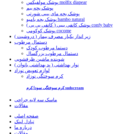
پوشک مولفیکس molfix diapear
پوشک بچه ببم
پوشک بچه مای بیبی شورتی
پوشک بچه بامبو bambo natural
پوشک کانفی بیبی ( کانفی بی بی ) confy baby
پوشک کوکومی cocome
زیر انداز یکبار مصرف بیمار ( دروشیت )
دستمال مرطوب
دستما مرطوب کودک
دستمال مرطوب بزرگسال
شوینده ماشین ظرفشویی
نوار بهداشتی ( پد بهداشتی بانوان )
لوازم تعویض نوزاد
کرم سوختگی نوزاد
کرم سوختگی سودا کرم sudocream
ماسک سه لایه جراحی
مقالات
صفحه اصلی
تبادل لینک
درباره ما
مقالات