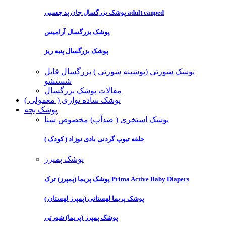
پوشک بزرگسال جان پد چسبی adult canped
پوشک بزرگسال آرامیس
پوشک بزرگسال پنبه ریز
پوشک شورتی (پوشینه شورتی ) بزرگسال قابل
شستشو
مقالات پوشک بزرگسال
پوشک ساده نواری ( معمولی )
پوشک بچه
پوشک استخری ( ضدآب) مخصوص شنا
حلقه تیوپ گردنی بادی نوزاد ( کودک )
پوشک پمپرز
پوشک پریما (پمپرز) ترک Prima Active Baby Diapers
پوشک پریما لهستانی (پمپرز لهستان )
پوشک پمپرز (پریما) شورتی