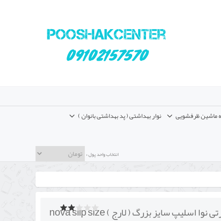
 ماشین ظرفشویی
نوار بهداشتی ( پد بهداشتی بانوان )
انتخاب واحد پول »
پوشک بزرگسال شورتی نوا اسلیپ سایز بزرگ ( لارج ) nova slip size