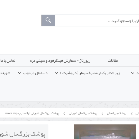
مقالات
رپورتاژ - سفارش فینگرفود و سینی مزه
تماس با ما
ه
زیر انداز یکبار مصرف بیمار ( دروشیت )
دستمال مرطوب
شوینده
لی
پوشک بزرگسال
پوشک بزرگسال شورتی
پوشک بزرگسال شورتی نوا اسلیپ nova slip