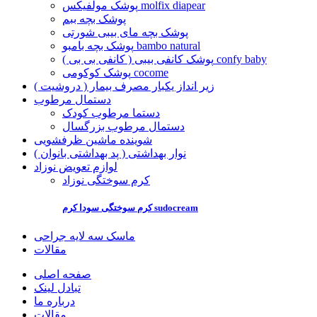
پوشک مولفیکس molfix diapear
پوشک بچه ببم
پوشک بچه مای بیبی شورتی
پوشک بچه بامبو bambo natural
پوشک کانفی بیبی ( کانفی بی بی ) confy baby
پوشک کوکومی cocome
زیر انداز یکبار مصرف بیمار ( دروشیت )
دستمال مرطوب
دستما مرطوب کودک
دستمال مرطوب بزرگسال
شوینده ماشین ظرفشویی
نوار بهداشتی ( پد بهداشتی بانوان )
لوازم تعویض نوزاد
کرم سوختگی نوزاد
کرم سوختگی سودا کرم sudocream
ماسک سه لایه جراحی
مقالات
صفحه اصلی
تبادل لینک
درباره ما
مقالات