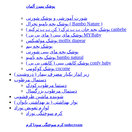
پوشک پمپرز آلمان
شورت آموزشی و پوشک شورتی
پوشک بچه بامبو نچرال ( Bambo Nature )
پوشک بچه جان ب ب ترک ( کن ب ب ترکیه ) canbebe
پوشک مای بیبی ( مای بی بی ) MYBaby
پوشک مولفیکس molfix diapear
پوشک بچه ببم
پوشک بچه مای بیبی شورتی
پوشک بچه بامبو bambo natural
پوشک کانفی بیبی ( کانفی بی بی ) confy baby
پوشک کوکومی cocome
زیر انداز یکبار مصرف بیمار ( دروشیت )
دستمال مرطوب
دستما مرطوب کودک
دستمال مرطوب بزرگسال
شوینده ماشین ظرفشویی
نوار بهداشتی ( پد بهداشتی بانوان )
لوازم تعویض نوزاد
کرم سوختگی نوزاد
کرم سوختگی سودا کرم sudocream