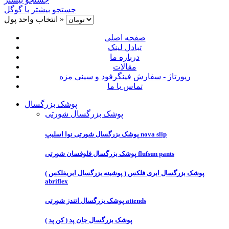
جستجو بیشتر با گوگل
انتخاب واحد پول »
صفحه اصلی
تبادل لینک
درباره ما
مقالات
رپورتاژ - سفارش فینگرفود و سینی مزه
تماس با ما
پوشک بزرگسال
پوشک بزرگسال شورتی
پوشک بزرگسال شورتی نوا اسلیپ nova slip
پوشک بزرگسال فلوفسان شورتی flufsun pants
پوشک بزرگسال ابری فلکس ( پوشینه بزرگسال ابریفلکس )
abriflex
پوشک بزرگسال اتندز شورتی attends
پوشک بزرگسال جان پد ( کن پد )