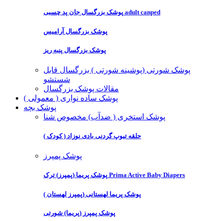
پوشک بزرگسال جان پد چسبی adult canped
پوشک بزرگسال آرامیس
پوشک بزرگسال پنبه ریز
پوشک شورتی (پوشینه شورتی ) بزرگسال قابل
شستشو
مقالات پوشک بزرگسال
پوشک ساده نواری ( معمولی )
پوشک بچه
پوشک استخری ( ضدآب) مخصوص شنا
حلقه تیوپ گردنی بادی نوزاد ( کودک )
پوشک پمپرز
پوشک پریما (پمپرز) ترک Prima Active Baby Diapers
پوشک پریما لهستانی (پمپرز لهستان )
پوشک پمپرز (پریما) شورتی