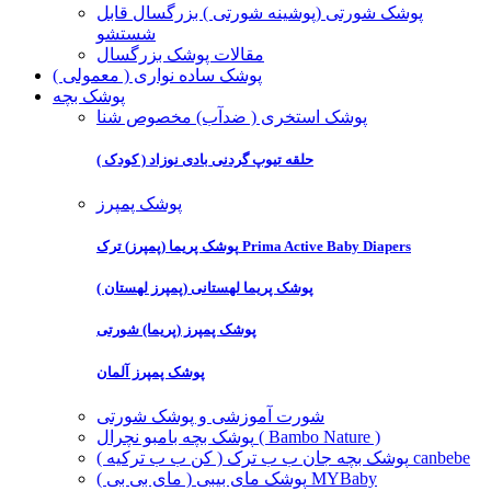
پوشک شورتی (پوشینه شورتی ) بزرگسال قابل
شستشو
مقالات پوشک بزرگسال
پوشک ساده نواری ( معمولی )
پوشک بچه
پوشک استخری ( ضدآب) مخصوص شنا
حلقه تیوپ گردنی بادی نوزاد ( کودک )
پوشک پمپرز
پوشک پریما (پمپرز) ترک Prima Active Baby Diapers
پوشک پریما لهستانی (پمپرز لهستان )
پوشک پمپرز (پریما) شورتی
پوشک پمپرز آلمان
شورت آموزشی و پوشک شورتی
پوشک بچه بامبو نچرال ( Bambo Nature )
پوشک بچه جان ب ب ترک ( کن ب ب ترکیه ) canbebe
پوشک مای بیبی ( مای بی بی ) MYBaby