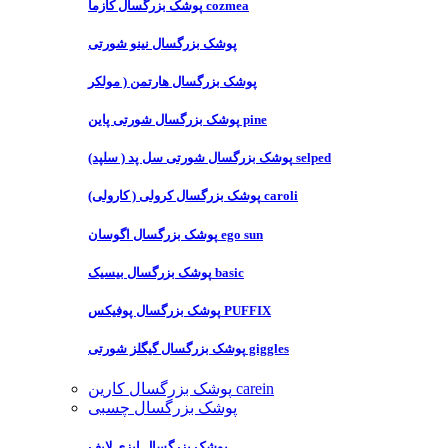
پوشک بزرگسال کازما cozmea
پوشک بزرگسال نینو شورتی
پوشک بزرگسال هارتمن ( مولکر
پوشک بزرگسال شورتی پاین pine
پوشک بزرگسال شورتی سل پد ( سلپد) selped
پوشک بزرگسال کرولی ( کارولی) caroli
پوشک بزرگسال اگوسان ego sun
پوشک بزرگسال بیسیک basic
پوشک بزرگسال پوفیکس PUFFIX
پوشک بزرگسال گیگلز شورتی giggles
پوشک بزرگسال کارین carein
پوشک بزرگسال چسبی
پوشک بزرگسال ایزی لایف