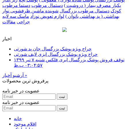
یکبار مصرف بیمار ( دروشیت )
دستمال مرطوب
دستما مرطوب
کودک
دستمال مرطوب بزرگسال
شوینده ماشین ظرفشویی
نوار
بهداشتی ( پد بهداشتی بانوان )
لوازم تعویض نوزاد
ماسک سه لایه
جراحی
مقالات
اخبار
حراج ویژه پوشک بزرگسال جان پد شورتی
حراج ویژه پوشک بزرگسال ایزی لایف شورتی
توقف فروش پوشک بزرگسال ابری فلکس
شنبه ۷ تير ۱۳۹۹
۰۳:۰۴:۵۷ ب.ظ
»
آرشیو آخبار
پرفروش ترین محصولات
عضویت در خبر نامه
عضویت در خبر نامه
خانه
اقلام موجود