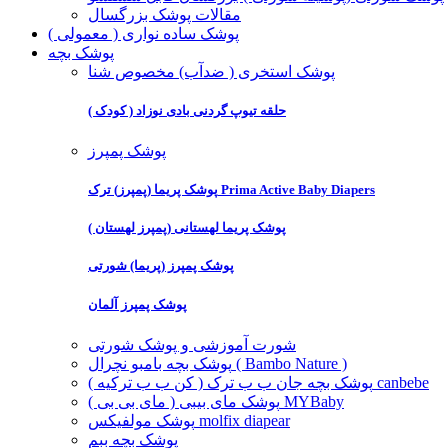
مقالات پوشک بزرگسال
پوشک ساده نواری ( معمولی )
پوشک بچه
پوشک استخری ( ضدآب) مخصوص شنا
حلقه تیوپ گردنی بادی نوزاد ( کودک )
پوشک پمپرز
پوشک پریما (پمپرز) ترک Prima Active Baby Diapers
پوشک پریما لهستانی (پمپرز لهستان )
پوشک پمپرز (پریما) شورتی
پوشک پمپرز آلمان
شورت آموزشی و پوشک شورتی
پوشک بچه بامبو نچرال ( Bambo Nature )
پوشک بچه جان ب ب ترک ( کن ب ب ترکیه ) canbebe
پوشک مای بیبی ( مای بی بی ) MYBaby
پوشک مولفیکس molfix diapear
پوشک بچه ببم