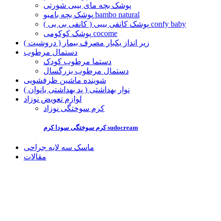
پوشک بچه مای بیبی شورتی
پوشک بچه بامبو bambo natural
پوشک کانفی بیبی ( کانفی بی بی ) confy baby
پوشک کوکومی cocome
زیر انداز یکبار مصرف بیمار ( دروشیت )
دستمال مرطوب
دستما مرطوب کودک
دستمال مرطوب بزرگسال
شوینده ماشین ظرفشویی
نوار بهداشتی ( پد بهداشتی بانوان )
لوازم تعویض نوزاد
کرم سوختگی نوزاد
کرم سوختگی سودا کرم sudocream
ماسک سه لایه جراحی
مقالات